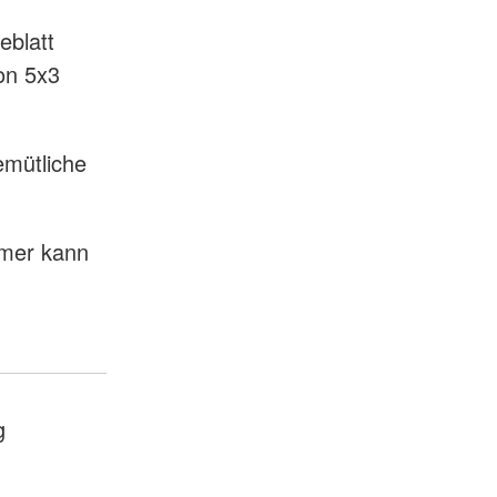
eblatt
on 5x3
emütliche
mmer kann
g