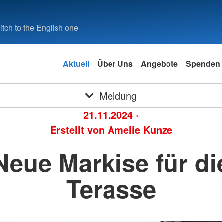
tch to the English one
Aktuell
Über Uns
Angebote
Spenden
Meldung
21.11.2024
·
Erstellt von
Amelie Kunze
Neue Markise für di
Terasse